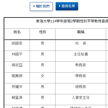
委員名單
關於我們
東海大學
114
學年度第2學期性別平等教育委
姓名
性別
職稱
張國恩
男
校 長
林國平
男
主任秘書
楊定亞
男
教務長
龍鳳娣
女
學務長
柯耀宗
男
總務長
賴富源
男
人事室主任