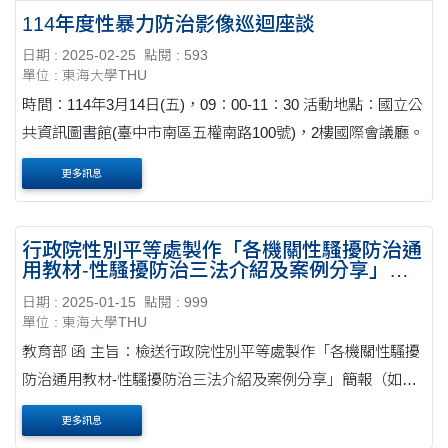
114年度性暴力防治影像巡迴座談
日期 : 2025-02-25
點閱 : 593
單位 : 東海大學THU
時間：114年3月14日(五)，09：00-11：30 活動地點：國立公
共資訊圖書館(臺中市南區五權南路100號)，2樓國際會議廳。
更多訊息
行政院性別平等處製作「各機關性騷擾防治通
用教材-性騷擾防治三法介紹及案例分享」簡
報
日期 : 2025-01-15
點閱 : 999
單位 : 東海大學THU
教育部 函 主旨：檢送行政院性別平等處製作「各機關性騷擾
防治通用教材-性騷擾防治三法介紹及案例分享」簡報（如附
件），請查照並轉知所屬。 說明： 一、依行政院性別平等處
更多訊息
114年1月3日院臺性平字第1135026922號函辦....