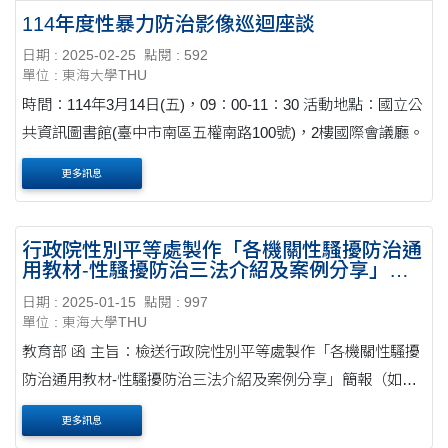
114年度性暴力防治影像巡迴座談
日期 : 2025-02-25
點閱 : 592
單位 : 東海大學THU
時間：114年3月14日(五)，09：00-11：30 活動地點：國立公
共資訊圖書館(臺中市南區五權南路100號)，2樓國際會議廳。
更多訊息
行政院性別平等處製作「各機關性騷擾防治通
用教材-性騷擾防治三法介紹及案例分享」簡
報
日期 : 2025-01-15
點閱 : 997
單位 : 東海大學THU
教育部 函 主旨：檢送行政院性別平等處製作「各機關性騷擾
防治通用教材-性騷擾防治三法介紹及案例分享」簡報（如附
件），請查照並轉知所屬。 說明： 一、依行政院性別平等處
更多訊息
114年1月3日院臺性平字第1135026922號函辦....