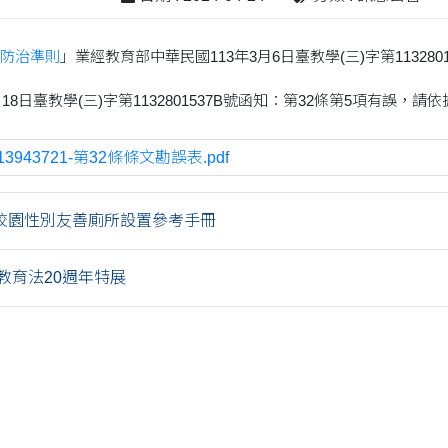
防治準則
」業經教育部中華民國113年3月6日臺教學(三)字第113280
月18日臺教學(三)字第1132801537B號函知：第32條第5項有誤
13943721-第32條條文勘誤表.pdf
校園性別友善廁所設置參考手冊
教育法20週年特展