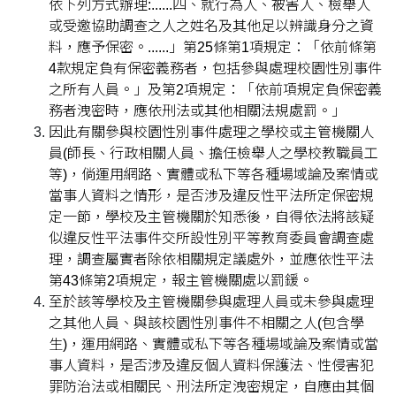
依下列方式辦理:......四、就行為人、被害人、檢舉人
或受邀協助調查之人之姓名及其他足以辨識身分之資
料，應予保密。......」第25條第1項規定：「依前條第
4款規定負有保密義務者，包括參與處理校園性別事件
之所有人員。」及第2項規定：「依前項規定負保密義
務者洩密時，應依刑法或其他相關法規處罰。」
因此有關參與校園性別事件處理之學校或主管機關人
員(師長、行政相關人員、擔任檢舉人之學校教職員工
等)，倘運用網路、實體或私下等各種場域論及案情或
當事人資料之情形，是否涉及違反性平法所定保密規
定一節，學校及主管機關於知悉後，自得依法將該疑
似違反性平法事件交所設性別平等教育委員會調查處
理，調查屬實者除依相關規定議處外，並應依性平法
第43條第2項規定，報主管機關處以罰鍰。
至於該等學校及主管機關參與處理人員或未參與處理
之其他人員、與該校園性別事件不相關之人(包含學
生)，運用網路、實體或私下等各種場域論及案情或當
事人資料，是否涉及違反個人資料保護法、性侵害犯
罪防治法或相關民、刑法所定洩密規定，自應由其個